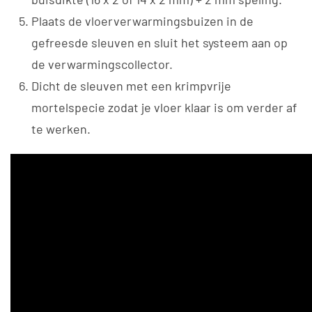
Plaats de vloerverwarmingsbuizen in de
gefreesde sleuven en sluit het systeem aan op
de verwarmingscollector.
Dicht de sleuven met een krimpvrije
mortelspecie zodat je vloer klaar is om verder af
te werken.